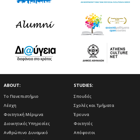
ABOUT:
STUDIES:
Το Πανεπιστήμιο
Σπουδές
Λέσχη
Σχολές και Τμήματα
Φοιτητική Μέριμνα
Έρευνα
Διοικητικές Υπηρεσίες
Φοιτητές
Ανθρώπινο Δυναμικό
Απόφοιτοι